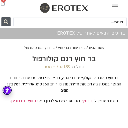
0
ברוכים הבאים לאתר של EROTEX!
עמוד הבית
/
בדי ריפוד
/
בדי חוץ
/ בד חוץ דגם קולורפול
בד חוץ דגם קולורפול
החל מ
189 /‏‏‎ ‎- מטר
₪
בד חוץ קולורפול מקולקציית בדי החוץ, בד צבעוני בעל טקסטורה ייחודית
המיוצר בטכנולוגיה המונעת חדירת נוזלים. רוחב 160 ס"מ, אקריליק. זמין ב־11
גוונים.
הדגם משתייך ל
בד רחיץ
. דגם נוסף שכדאי לבחון הוא
בד חוץ דגם הוריזון
.