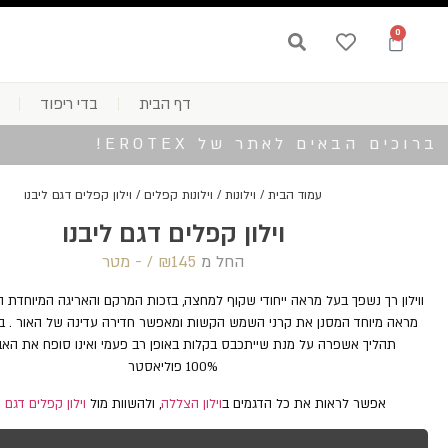
0
דף הבית
בדי ריפוד
ברוכים הבאים לאתר של EROTEX!
עמוד הבית
/
וילונות
/
וילונות קפלים
/ וילון קפלים דגם ליבנו
וילון קפלים דגם ליבנו
החל מ
145 /‏‏‎ ‎- מטר
₪
ווילון רך נשפך בעל מראה ייחודי שקוף למחצה, בזכות המרקם והאריגה המיוחדת המ
מראה מיוחד המסנן את קרני השמש הקשות ומאפשר חדירה עדינה של האור . בד ה
תהליך אשפרה על מנת שייתכבס בקלות באופן רב פעמי ואינו סופח את האב
100% פוליאסטר
אפשר לראות את כל הדגמים ב
וילון הצללה
, ולהשוות מול
וילון קפלים דגם 