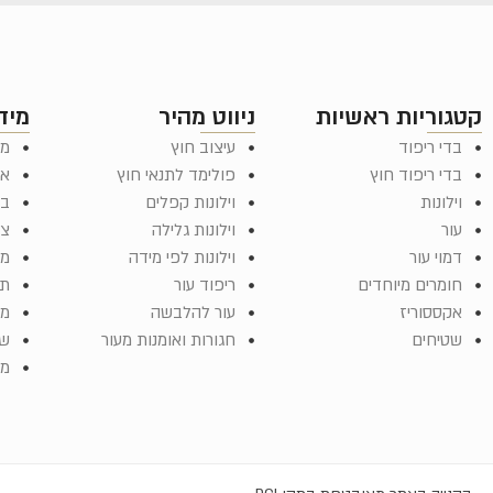
קטגוריות ראשיות
ניווט מהיר
מיד
בדי ריפוד
עיצוב חוץ
מד
בדי ריפוד חוץ
פולימד לתנאי חוץ
או
וילונות
וילונות קפלים
בל
עור
וילונות גלילה
צר
דמוי עור
וילונות לפי מידה
מש
חומרים מיוחדים
ריפוד עור
תק
אקססוריז
עור להלבשה
מפ
שטיחים
חגורות ואומנות מעור
שא
ממ