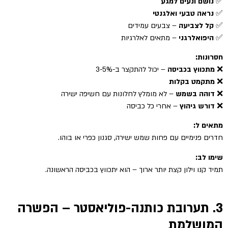
✅
נושם ונעים למגע
✅
נראה טבעי ואלגנטי
✅
קל לצביעה
– צבעים עמידים
✅
היפואלרגני
– מתאים לאלרגיות
חסרונות:
❌
מתכווץ בכביסה
– יכול להתקצר ב-3-5%
❌
מתקמט בקלות
❌
דוהה בשמש
– לא מומלץ לחלונות עם חשיפה ישירה
❌
דורש גיהוץ
– אחרי כל כביסה
מתאים ל:
חדרים פנימיים עם פחות שמש ישירה, סגנון כפרי או בוהו.
שימו לב:
תמיד קנו וילון קצת יותר ארוך – הוא יתכווץ בכביסה הראשונה.
3. תערובת כותנה-פוליאסטר – הפשרה
המושלמת