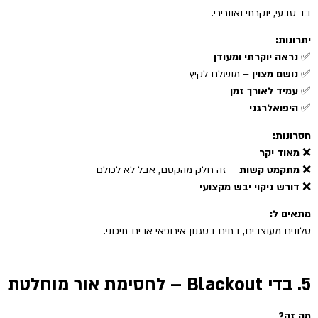
בד טבעי, יוקרתי ואוורירי.
יתרונות:
✅
נראה יוקרתי ומעודן
✅
נושם מצוין
– מושלם לקיץ
✅
עמיד לאורך זמן
✅
היפואלרגני
חסרונות:
❌
מאוד יקר
❌
מתקמט קשות
– זה חלק מהקסם, אבל לא לכולם
❌
דורש ניקוי יבש מקצועי
מתאים ל:
סלונים מעוצבים, בתים בסגנון אירופאי או ים-תיכוני.
5. בדי Blackout – לחסימת אור מוחלטת
מה זה?