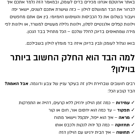
באתר ארוטקס אנחנו מכירים בדים לעומק, ובמאמר הזה נלמד אתכם איך
לבחור את הבד המושלם לוילון – כזה שישרת אתכם לשנים, יישאר יפה
ויעבור בשלום את כל הכביסות והשימוש היומיומי. בין אם אתם מחפשים
וילונות קפלים אלגנטיים לסלון, וילונות גלילה מעשיים למשרד, או וילונות לפי
מידה שמתאימים בדיוק לחלל שלכם – הכל מתחיל בבד הנכון.
בואו נצלול לעומק ונבין בדיוק איזה בד מומלץ לוילון בשבילכם.
למה הבד הוא החלק החשוב ביותר
בוילון?
רבים חושבים שבחירת וילון זה בעיקר עניין של צבע ודוגמה.
אבל האמת?
הבד קובע הכל:
✓
עמידות
– כמה זמן הוילון יחזיק ללא קרעים, דהייה או התפרקות
✓
תפקוד
– עד כמה הוא יחסום אור, חום או קור
✓
מראה
– איך הוא ייפול, יתקפל ויישאר מתוח
✓
תחזוקה
– כמה קל יהיה לנקות ולכבס אותו
✓
תחושה
– איך הבית ירגיש עם הוילון הזה