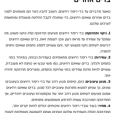
כאשר מדברים על בדי ריפוד רחיצים, חשוב להבין כיצד הם משתווים לסוגי
בדים אחרים שאינם רחיצים, כדי שתוכלו לקבל החלטה מושכלת ומותאמת
לצרכים שלכם.
1. ניקוי ותחזוקה:
בדי ריפוד רחיצים מציעים תחזוקה קלה וניקוי פשוט, מה
שמקל על שמירה על מראה רענן ונקי. לעומת זאת, בדים שאינם רחיצים
דורשים לעיתים ניקוי מקצועי יקר, והם עשויים לספוג כתמים שאינם ניתנים
להסרה.
2. עמידות:
בדי ריפוד רחיצים מתאפיינים בעמידות גבוהה, במיוחד בפני
כתמים ולכלוך. בדים שאינם רחיצים, כמו משי טבעי או כותנה לא מעובדת,
עשויים להיות פחות עמידים בפני שחיקה וכתמים, ומצריכים תחזוקה זהירה
יותר.
3. מגוון עיצובים:
כיום, קיימים מגוון רחב של בדי ריפוד רחיצים בעיצובים
שונים, כך שניתן למצוא פתרונות עיצוביים לכל סגנון. בדים שאינם רחיצים
אמנם מציעים לעיתים מגוון רחב יותר של טקסטורות ועיצובים ייחודיים, אך
התחזוקה המורכבת עשויה להרתיע משתמשים מסוימים.
4. מחיר:
בעוד שבדי ריפוד רחיצים איכותיים יכולים להיות יקרים יותר,
התחזוקה הקלה והעמידות שלהם הופכים אותם להשקעה משתלמת לטווח