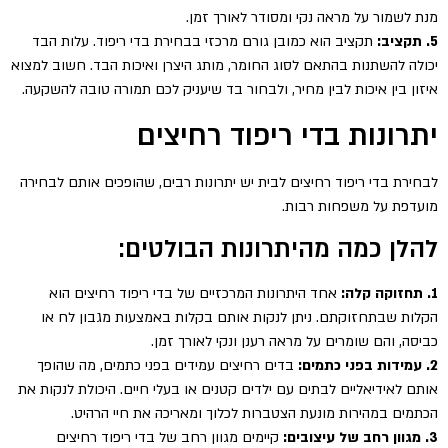
מנת לשמור על מראה נקי ומסודר לאורך זמן.
5. תקציב:
תקציב הוא כמובן גורם מרכזי בבחירת בדי ריפוד. עלות הבד
יכולה להשתנות בהתאם לסוג החומר, מותג היצרן ואיכות הבד. חשוב למצוא
איזון בין איכות לבין מחיר, ולבחור בד שיעניק לכם תמורה טובה להשקעה.
יתרונות בדי ריפוד רחיצים
לבחירת בדי ריפוד רחיצים לבית יש יתרונות רבים, שהופכים אותם לבחירה
מועדפת על משפחות רבות.
להלן כמה מהיתרונות הבולטים:
1. תחזוקה קלה:
אחד היתרונות המרכזיים של בדי ריפוד רחיצים הוא
הקלות שבתחזוקתם. ניתן לנקות אותם בקלות באמצעות מגבון לח או
כביסה, והם שומרים על מראה רענן ונקי לאורך זמן.
2. עמידות בפני כתמים:
בדים רחיצים עמידים בפני כתמים, מה שהופך
אותם לאידיאליים לבתים עם ילדים קטנים או בעלי חיים. היכולת לנקות את
הכתמים במהירות מונעת הצטברות לכלוך ומאריכה את חיי הרהיט.
3. מגוון רחב של עיצובים:
קיימים מגוון רחב של בדי ריפוד רחיצים