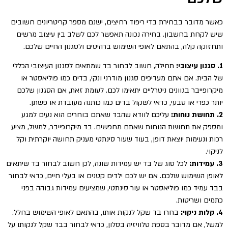
כאשר מדובר בבחירת בדי ריפוד רחיצים, ישנם מספר קריטריונים חשובים
שיש לקחת בחשבון. בחירה נכונה תאפשר לכם לשלב בין עיצוב מרשים
ותחזוקה קלה, בהתאם לאופי השימוש ברהיטים ולסגנון החיים שלכם.
1. סגנון עיצובי:
תחילה, חשוב לבחור בד שמתאים לסגנון העיצובי הכללי
של הבית. אם אתם מעדיפים סגנון מודרני ונקי, בדים כמו פוליאסטר או
מיקרופייבר בגוונים ניטרליים יתאימו לכם. לעומת זאת, אם הסגנון שלכם
יותר כפרי או טבעי, כדאי לשקול בדים כמו כותנה מעובדת או פשתן.
2. תחושת נוחות:
עליכם לוודא שהבד שאתם בוחרים הוא נעים למגע
ומספק את תחושת הנוחות שאתם מחפשים. בד מיקרופייבר, למשל, מציע
רכות ונעימות יוצאת דופן, בעוד שעור סינתטי מעניק תחושה יוקרתית וקל
לניקוי.
3. עמידות:
לכל סוג של בד יש עמידות שונה, לכן חשוב לבחור בד שיתאים
לאופן השימוש שלכם. אם יש לכם ילדים קטנים או בעלי חיים, כדאי לבחור
בבד עמיד כמו פוליאסטר או עור סינתטי, שמציעים עמידות גבוהה בפני
כתמים ושריטות.
4. קלות ניקוי:
בחרו בד שקל לנקות אותו, בהתאם לאופי השימוש בחלל.
למשל, אם מדובר בספת טלוויזיה בסלון, כדאי לבחור בבד שקל לנקותו על