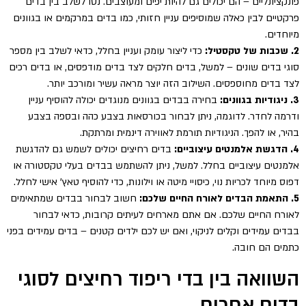
פונקציונליים – הם יכולים גם להיות יפים ומעוצבים. נסו לשלב בין בדים
פרקטיים לבין כאלה שמוסיפים עניין חזותי, כמו בדים במרקמים או בגוונים
מיוחדים.
2. שכבות של טקסטיל:
כדי ליצור עומק ועניין בחלל, כדאי לשלב בין מספר
סוגי בדים שונים – למשל, בדים חלקים לצד בדים מודפסים, או בדים רכים
לצד בדים מחוספסים. השילוב הזה יוצר מראה עשיר ומורכב יותר.
3. ניגודיות בגוונים:
בחירה בבדים בגוונים מנוגדים יכולה להוסיף עניין
ודרמה לחדר. לדוגמה, ניתן לבחור בכורסאות בצבע כהה ובספה בצבע
בהיר, או להפך. הניגודיות תורמת לאווירה דינמית ומרתקת.
4. הדגשת אלמנטים עיצוביים:
בדים רחיצים יכולים לשמש גם להדגשת
אלמנטים עיצוביים בחלל. למשל, ניתן להשתמש בבדים בעלי טקסטורה או
דפוס מיוחד לכריות נוי, כיסויי מיטה או וילונות, כדי להוסיף טאץ' אישי לחלל.
5. התאמת הבדים לאורח החיים שלכם:
חשוב לבחור בבדים שמתאימים
לאורח החיים שלכם. אם אתם מארחים לעיתים קרובות, כדאי לבחור
בבדים עמידים וקלים לניקוי, ואם יש לכם ילדים קטנים – בדים עמידים בפני
כתמים הם חובה.
השוואה בין בדי ריפוד רחיצים לסוגי
בדים אחרים