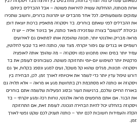
כשאתם עומדים מול המדף בחנות, מתלבטים בין חולצה מבד ויסקוזה לבין
אחת מכותנה, ההחלטה עשויה להיראות פשוטה – אבל ההבדלים ביניהם
עמוקים ומשמעותיים. לכל אחד מהבדים יש יתרונות ברורים, וחשוב שתכירו
את ההבדלים לפני שאתם בוחרים. בד ויסקוזה מתאפיין ברכות יוצאת דופן
וביכולת "לנשום" בצורה שמזכירה מאוד כותנה, אך בניגוד אליה – יש לו
מראה מבריק ואלגנטי יותר, תכונה שהופכת אותו למתאים גם לאירועים
רשמיים או בגדים עם גימור יוקרתי. מצד שני, כותנה היא בד טבעי לחלוטין,
עמיד יותר במים ואינו מתכווץ כמו ויסקוזה – מה שהופך אותה לאופציה
פרקטית יותר לשימוש יום-יומי ותחזוקה פשוטה. כשבוחנים לעומק את בד
ויסקוזה- תכונות, מגלים שהוא קל משקל, נעים למגע ונספג בקלות, אך גם
דורש טיפול עדין יותר כדי לשמר את איכויותיו לאורך זמן. לכן, הבחירה בין
ויסקוזה או כותנה לא מסתכמת רק בתחושת מגע או מראה – אלא תלויה גם
באורח החיים שלכם, ברגישות העור ובסוג הפעילות שלשמה אתם בוחרים
את הבגד. אם אתם מחפשים מראה אלגנטי, נוחות רכה ומגע יוקרתי – בד
ויסקוזה בהחלט יכול להיות הבחירה הנכונה. לעומת זאת, אם התחזוקה
הקלה והעמידות חשובות לכם יותר – כותנה תעניק לכם שקט נפשי לאורך
זמן.