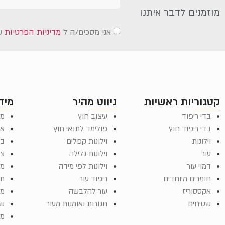
מוזמנים לדבר איתנו
אני מסכים/ה ל
מדיניות הפרטיות
ש
קטגוריות ראשיות
ניווט מהיר
מיד
בדי ריפוד
עיצוב חוץ
מד
בדי ריפוד חוץ
פולימד לתנאי חוץ
או
וילונות
וילונות קפלים
בל
עור
וילונות גלילה
צר
דמוי עור
וילונות לפי מידה
מש
חומרים מיוחדים
ריפוד עור
תק
אקססוריז
עור להלבשה
מפ
שטיחים
חגורות ואומנות מעור
שא
ממ