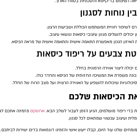
ה לשימוש בר-קיימא וחסכוניות בטווח הארוך.
ן נוחות לסגנון
 תורם לשיפור חוויית המשתמש הכוללת ושביעות הרצון.
 יכולים להשלים מגוון עיצובי כיסאות ונושאי עיצוב.
ת האיזון הנכון מאפשרת התאמה אישית והתאמה אישית של מראה הכיסא.
 צבעים על ריפוד כיסאות
יכולה ליצור אווירה הרמונית בחלל.
כונה משפרת את המשיכה החזותית של הכיסא והחדר כולו.
יכולוגיות שיכולות להשפיע על האווירה הרצויה ועל מצב הרוח של החלל.
את הכיסאות שלכם
 בדי ריפוד מושלמים, הגיע הזמן לעבור לשלב הבא.
ארוטקס
מזמינה אתכם לגלו
לית ועיצוב עכשווי שמתאים לכל סגנון.
חים שלנו עוד היום, קבלו ייעוץ אישי והזמינו דוגמאות בדים ישירות לביתכם