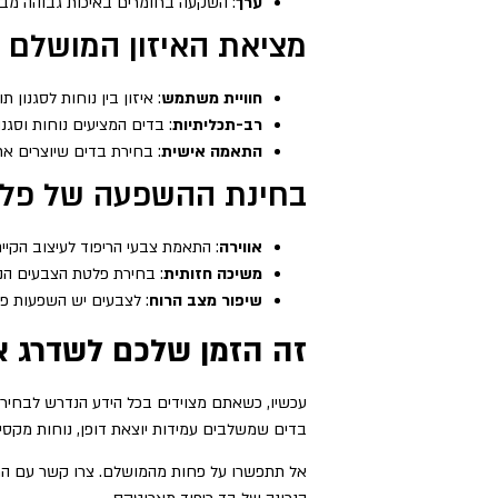
ערך
: השקעה בחומרים באיכות גבוהה מביא
מציאת האיזון המושלם בי
חוויית משתמש
: איזון בין נוחות לסגנון
רב-תכליתיות
: בדים המציעים נוחות וסגנון
התאמה אישית
: בחירת בדים שיוצרים א
בחינת ההשפעה של פלטת
אווירה
: התאמת צבעי הריפוד לעיצוב הקיים 
משיכה חזותית
: בחירת פלטת הצבעים הנ
שיפור מצב הרוח
: לצבעים יש השפעות פס
זה הזמן שלכם לשדרג 
עכשיו, כשאתם מצוידים בכל הידע הנדרש לבחירת
בדים שמשלבים עמידות יוצאת דופן, נוחות מקסימ
אל תתפשרו על פחות מהמושלם. צרו קשר עם המומ