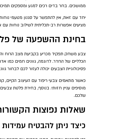
ממושכים. בחר בדים רכים למגע ומספקים תמיכה
יחד עם זאת, אין להתפשר על סגנון מטעמי נוחות
מציעים אפשרות רב-תכליתית לשילוב נוחות עם אלג
בחינת ההשפעה של פלטת
צבע משחק תפקיד מכריע בקביעת מצב הרוח והאו
הכלליים של החדר. לדוגמה, גוונים חמים כמו אדום
פסיכולוגיית הצבעים יכולה לעזור לכם לבחור גוו
כאשר מתאמים צבעי ריפוד עם העיצוב הקיים, קח
מוסיפים עניין חזותי. בנוסף, בחירת פלטת צבעי
שלכם.
שאלות נפוצות הקשורות 
כיצד ניתן להבטיח עמידות 