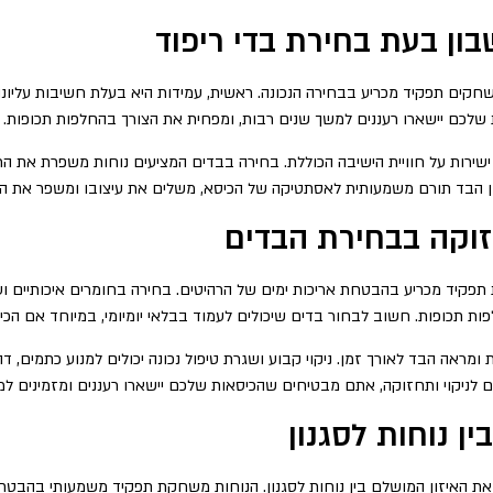
ון בעת בחירת בדי ריפוד
קים תפקיד מכריע בבחירה הנכונה. ראשית, עמידות היא בעלת חשיבות עליונה 
שלכם יישארו רעננים למשך שנים רבות, ומפחית את הצורך בהחלפות תכופות.
ה ישירות על חוויית הישיבה הכוללת. בחירה בבדים המציעים נוחות משפרת את ה
נון הבד תורם משמעותית לאסתטיקה של הכיסא, משלים את עיצובו ומשפר את ה
וקה בבחירת הבדים
תפקיד מכריע בהבטחת אריכות ימים של הרהיטים. בחירה בחומרים איכותיים ו
פות תכופות. חשוב לבחור בדים שיכולים לעמוד בבלאי יומיומי, במיוחד אם ה
ומראה הבד לאורך זמן. ניקוי קבוע ושגרת טיפול נכונה יכולים למנוע כתמים, ד
 לניקוי ותחזוקה, אתם מבטיחים שהכיסאות שלכם יישארו רעננים ומזמינים למ
ן נוחות לסגנון
ת האיזון המושלם בין נוחות לסגנון. הנוחות משחקת תפקיד משמעותי בהבטחת 