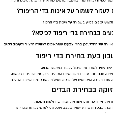
ף כפולה גבוהה וקחו בחשבון גורמים כמו אריגה, תכולת סיבים וגימור.
 לעזור לשמור על איכות בדי הריפוד?
צועי יכולים לסייע בשמירה על איכות בדי הריפוד.
ם בבחירת בדי ריפוד לכיסא?
רה של החלל, לכן בחרו צבעים שמתאימים לאווירה הרצויה ולעיצוב הקיים.
ון בעת בחירת בדי ריפוד
פוד עמיד לאורך זמן שיכול לעמוד בשימוש קבוע.
ת ישיבה מהנה יותר עבור המשתמשים המבלים פרקי זמן ארוכים בכיסאות.
מה את המשיכה האסתטית של הכיסא ומשלימה את סכמת העיצוב הכוללת.
וקה בבחירת הבדים
ה את חיי הריפוד ומפחיתה את הצורך בהחלפות תכופות.
הבד, ומבטיחה שהוא יישאר במצב אופטימלי לפרקי זמן ארוכים יותר.