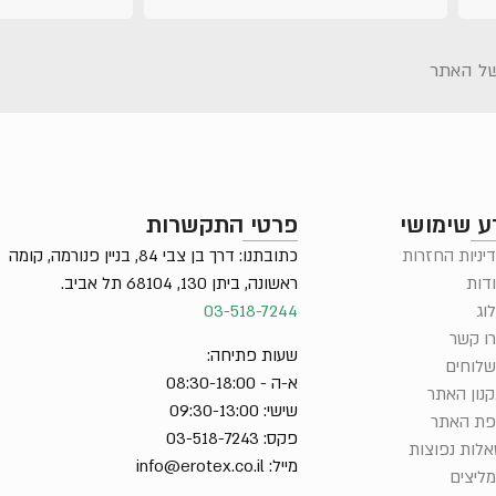
ל האתר
ע שימושי
פרטי התקשרות
יניות החזרות
כתובתנו: דרך בן צבי 84, בניין פנורמה, קומה
דות
ראשונה, ביתן 130, 68104 תל אביב.
וג
03-518-7244
ו קשר
שעות פתיחה:
לוחים
א-ה - 08:30-18:00
נון האתר
שישי: 09:30-13:00
ת האתר
פקס: 03-518-7243
לות נפוצות
מייל:
info@erotex.co.il
ליצים