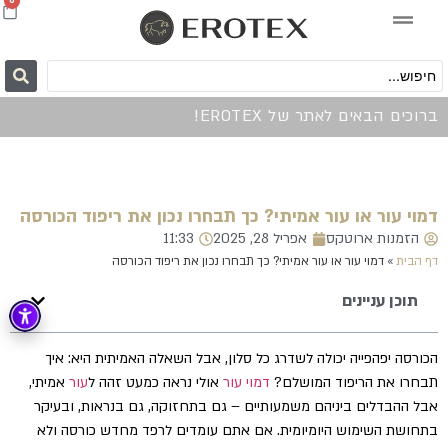
0
ברוכים הבאים לאתר של EROTEX!
דמוי עור או עור אמיתי? כך תבחרו נכון את ריפוד הכורסה
הזמנות ארוטקס
אפריל 28, 2025
11:33
דף הבית
»
דמוי עור או עור אמיתי? כך תבחרו נכון את ריפוד הכורסה
תוכן עניינים
הכורסה יפהפייה יכולה לשדרג כל סלון, אבל השאלה האמיתית היא: איך
תבחרו את הריפוד המושלם?
דמוי עור
אולי נראה כמעט זהה ל
עור
אמיתי,
אבל ההבדלים ביניהם משמעותיים – גם בתחזוקה, גם בנראות, ובעיקר
בתחושת השימוש היומיומית. אם אתם עומדים לרפד מחדש כורסה ולא