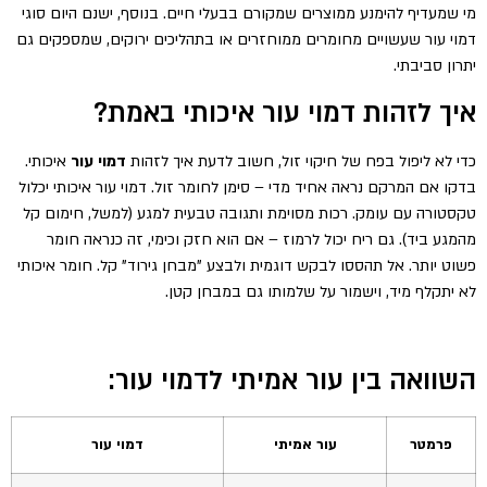
מי שמעדיף להימנע ממוצרים שמקורם בבעלי חיים. בנוסף, ישנם היום סוגי
דמוי עור שעשויים מחומרים ממוחזרים או בתהליכים ירוקים, שמספקים גם
יתרון סביבתי.
איך לזהות דמוי עור איכותי באמת?
כדי לא ליפול בפח של חיקוי זול, חשוב לדעת איך לזהות
דמוי עור
איכותי.
בדקו אם המרקם נראה אחיד מדי – סימן לחומר זול. דמוי עור איכותי יכלול
טקסטורה עם עומק. רכות מסוימת ותגובה טבעית למגע (למשל, חימום קל
מהמגע ביד). גם ריח יכול לרמוז – אם הוא חזק וכימי, זה כנראה חומר
פשוט יותר. אל תהססו לבקש דוגמית ולבצע "מבחן גירוד" קל. חומר איכותי
לא יתקלף מיד, וישמור על שלמותו גם במבחן קטן.
השוואה בין עור אמיתי לדמוי עור:
פרמטר
עור אמיתי
דמוי עור