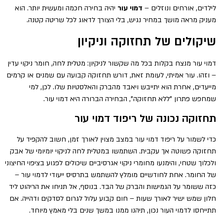
לילדים, אורחים ונוזלים –
דמוי עור
יהיה בחירה חכמה ומעשית יותר. הוא
מעניק מראה מושך במחיר נגיש, בלי הצורך לדאוג לכל שריטה קטנה.
שיקולים של תחזוקה וניקיון
דמוי עור מנצח בקלות בכל מה שקשור לניקיון: מטלית לחה, חומר ניקוי עדין
– וזהו. עור אמיתי, לעומת זאת, דורש תחזוקה קבועה עם שמנים או קרמים
מייעדים, אחרת הוא יתייבש ויאבד מהברק והאלסטיות שלו. לכן, למי
שמחפש פתרון "ללא תחזוקה", הבחירה הברורה היא דמוי עור.
תחזוקה נכונה של ריפוד דמוי עור
כדי לשמור על ריפוד דמוי עור במצב מצוין לאורך זמן, חשוב להקפיד על
תחזוקה פשוטה אך עקבית. השתמשו במטלית לחה לניקוי יומיומי של אבק
ולכלוך שטחי, והימנעו מחומרי ניקוי אגרסיביים שיכולים לפגוע בציפוי החיצוני
של החומר. אחת לחודשיים מומלץ להשתמש בתרסיס ייעודי לדמוי עור –
כזה ששומר על הגמישות והברק של הבד. בנוסף, אל תניחו את הריהוט ליד
חלון שמש ישיר לאורך שעות – חום קבוע עלול לגרום לסדקים ודהייה. אם
תתייחסו לדמוי העור נכון, תיהנו ממנו במשך שנים בלי מאמץ מיוחד.