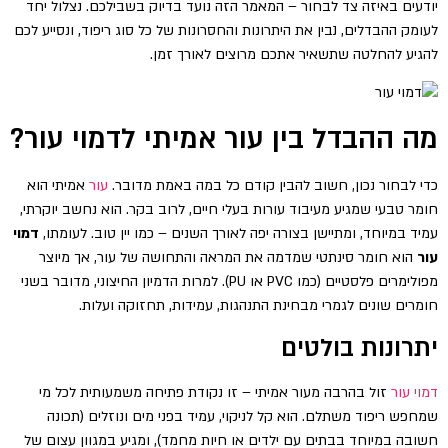
יודעים באיזה צד לבחור – המאמר הזה נועד בדיוק בשבילכם. נצלול יחד
לעומק ההבדלים, נבין את היתרונות והחסרונות של כל סוג ריפוד, ונסייע לכם
להגיע להחלטה שתשאיר אתכם מרוצים לאורך זמן.
מה ההבדל בין עור אמיתי לדמוי עור?
כדי לבחור נכון, חשוב להבין קודם כל במה באמת מדובר.
עור
אמיתי הוא
חומר טבעי שמגיע מעיבוד עורות בעלי חיים, לרוב בקר. הוא נחשב יוקרתי,
עמיד במיוחד, ומתיישן בצורה יפה לאורך השנים – כמו יין טוב. לעומתו,
דמוי
עור
הוא חומר סינתטי שמדמה את המראה והתחושה של עור, אך מיוצר
מפולימרים פלסטיים (כמו PVC או PU). למרות הדמיון החיצוני, מדובר בשני
חומרים שונים לגמרי מבחינת התנהגות, עמידות, תחזוקה ועלות.
יתרונות בולטים
דמוי עור
זול בהרבה מעור אמיתי – זו נקודת פתיחה משמעותית לכל מי
שמחפש ריפוד משתלם. הוא קל לניקוי, עמיד בפני מים ונוזלים (תכונה
חשובה במיוחד בבתים עם ילדים או חיות מחמד), ומגיע במגוון עצום של