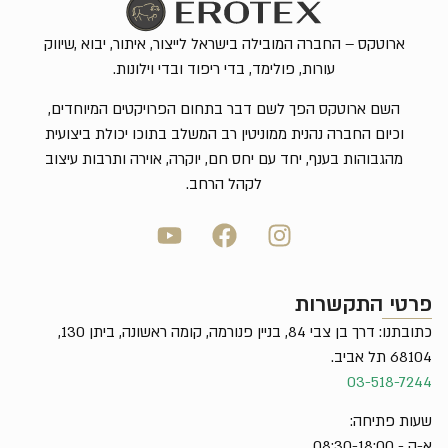
ארוטקס – החברה המובילה בישראל לייצור, איתור, יבוא ,שיווק
עורות, פולימד, בדי ריפוד ובדי וילונות.
השם ארוטקס הפך לשם דבר בתחום הפרויקטים המיוחדים,
וכיום החברה נהנית ממוניטין רב המשלב בתוכו יכולת ביצועית
מהגבוהות בענף, יחד עם יחס חם, יוקרה, אוירה ותרבות עיצוב
לקהל הרחב.
פרטי התקשרות
כתובתנו: דרך בן צבי 84, בניין פנורמה, קומה ראשונה, ביתן 130,
68104 תל אביב.
03-518-7244
שעות פתיחה:
א-ה - 08:30-18:00