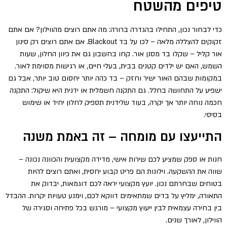
טיפים מהשטח
כדי לבחור נכון, התחילו בהגדרה ברורה: מה אתם רוצים מהווילון? אם אתם
זקוקים להצללה מלאה – לכו על בד Blackout. אם אתם רוצים רק סינון
אור קליל – שקלו בד מסנן אור. קחו בחשבון גם את כיוון החלון, שעות
השמש, האם יש ילדים קטנים בבית, בעלי חיים, או רגישות מסוימת לאור.
במקומות שבהם האור ישיר וחזק – בד כהה יותר יחסום טוב יותר, אבל גם
ישפיע על התחושה בחלל. גם התקנה חשמלית או ידנית היא שיקול: התקנה
חכמה נוחה יותר אך יקרה, בעוד שלידנית תספיק לחלון יחיד או שימוש
בסיסי.
התייעצו עם מומחה – זה באמת משנה
חנות או ספק שמציע לכם שירות אישי, מדידה מקצועית והכוונה נכונה –
שווה את ההשקעה. וילונות הם פריט קבוע יחסית, ואתם רוצים להיות
בטוחים שבחרתם נכון. יועץ מקצועי יראה לכם דוגמאות, יבדוק את
התאורה, ימליץ על בדים שמתאימים דווקא לכם, וימנע טעויות יקרות. ההבדל
בין בחירה עצמאית לבין ייעוץ מקצועי – מורגש בכל פתיחה וסגירה של
הווילון, לאורך שנים.