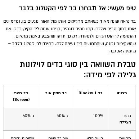
טיפ מעשי: אל תבחרו בד לפי הקטלוג בלבד
בד נראה שונה מאוד כשאתם מחזיקים אותו מול האור, נוגעים בו, ומדמיינים
אותו בתוך הבית שלכם. קחו תמיד דוגמית, הניחו אותה ליד הקיר, בדקו את
ההתאמה לריהוט הקיים ולתאורה. רק כך תדעו שהצבע באמת מתאים,
שהשקיפות נכונה, ושהתחושה ביד נעימה לכם. בחירה לפי קטלוג בלבד –
מזמינה אכזבה.
טבלת השוואה בין סוגי בדים לוילונות
גלילה לפי מידה:
תכונה
בד Blackout
בד מסנן אור
בד רשת
(Screen)
רמת
100%
כ-60%
כ-40%
הצללה
תחושת
חושך מלא
אור רך ונעים
שקיפות גבוהה