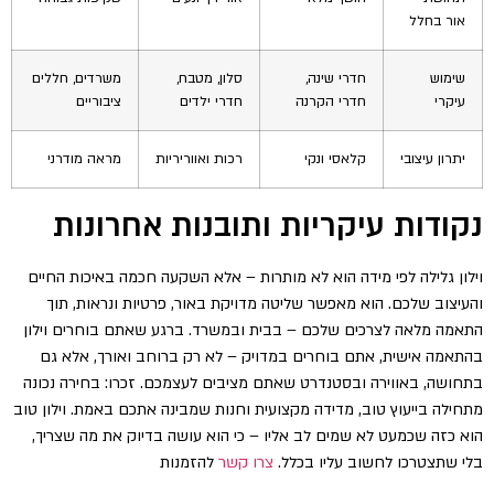
אור בחלל
שימוש
חדרי שינה,
סלון, מטבח,
משרדים, חללים
עיקרי
חדרי הקרנה
חדרי ילדים
ציבוריים
יתרון עיצובי
קלאסי ונקי
רכות ואווריריות
מראה מודרני
נקודות עיקריות ותובנות אחרונות
וילון גלילה לפי מידה הוא לא מותרות – אלא השקעה חכמה באיכות החיים
והעיצוב שלכם. הוא מאפשר שליטה מדויקת באור, פרטיות ונראות, תוך
התאמה מלאה לצרכים שלכם – בבית ובמשרד. ברגע שאתם בוחרים וילון
בהתאמה אישית, אתם בוחרים במדויק – לא רק ברוחב ואורך, אלא גם
בתחושה, באווירה ובסטנדרט שאתם מציבים לעצמכם. זכרו: בחירה נכונה
מתחילה בייעוץ טוב, מדידה מקצועית וחנות שמבינה אתכם באמת. וילון טוב
הוא כזה שכמעט לא שמים לב אליו – כי הוא עושה בדיוק את מה שצריך,
בלי שתצטרכו לחשוב עליו בכלל.
צרו קשר
להזמנות