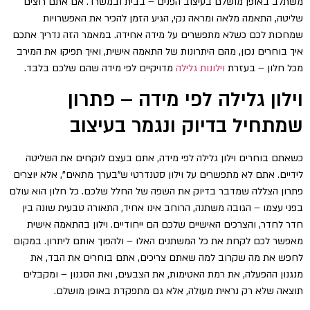
משתלב באופן מושלם בעיצוב הפנים – בבית ובמשרד. אם אתם רוצים
שליטה, התאמה מלאה ומראה נקי, הגיע הזמן להכיר את האפשרויות
שמחכות לכם כשלא מתפשרים על מידה אחידה. במאמר הזה נדריך אתכם
איך בוחרים נכון, מהם היתרונות של התאמה אישית, ואיך תפיקו את המירב
מכל חלון – בעזרת
וילונות גלילה
מדויקיים לפי מידה שהם שלכם בלבד.
וילון גלילה לפי מידה – פתרון
שמתחיל בדיוק ונגמר בעיצוב
כשאתם בוחרים וילון גלילה לפי מידה, אתם בעצם לוקחים את השליטה
לידיים. אתם לא מתפשרים על וילון סטנדרטי ש"בערך מתאים", אלא יוצרים
פתרון הצללה שמדבר בדיוק את השפה של החלל שלכם. כל חלון הוא עולם
בפני עצמו – הגובה משתנה, הרוחב אינו אחיד, התאורה טבעית שונה בין
חדר לחדר, והצרכים האישיים שלכם הם ייחודיים. וילון בהתאמה אישית
מאפשר לכם לקחת את כל המשתנים האלו – ולהפוך אותם ליתרון. במקום
לחפש את מה שקרוב למה שאתם צריכים, אתם בוחרים את הבד, את
מנגנון ההפעלה, את רמת האטימות, את הצבעים, ואת הסגנון – ומקבלים
תוצאה שלא רק נראית מעולה, אלא גם מתפקדת באופן מושלם.