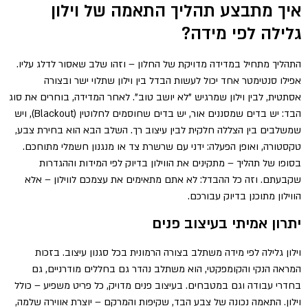
איך מתבצע תהליך התאמה של וילון
גלילה לפי מידה?
התהליך מתחיל במדידה מדויקת של החלון – וזהו שלב שאסור לדלג עליו.
אפילו סנטימטר אחד יכול לעשות הבדל בין וילון שתלוי ישר ובצורה
אסתטית, לבין וילון שמרגיש "לא יושב טוב". לאחר המדידה, בוחרים את סוג
הבד: יש בדים שמסננים אור, יש בדים שחוסמים לחלוטין (Blackout), ויש
שמשלבים בין הצללה חלקית לבין עיצוב רך. השלב הבא הוא בחירת צבע,
טקסטורה, ואופן הפעלה: ידני עם שרשרת צד או מנגנון חשמלי מתוחכם.
בסופו של תהליך – מתקינים את הווילון בדיוק לפי המידות וההגדרות
שקבעתם. וזה כל ההבדל: לא אתם מתאימים את עצמכם לווילון – אלא
הווילון מתוכנן בדיוק עבורכם.
יתרון אמיתי בעיצוב פנים
וילון גלילה לפי מידה משתלב בצורה הרמונית בכל סגנון עיצוב. בזכות
המראה הנקי והקומפקטי, הוא משתלב נהדר גם בחללים מודרניים, גם
בחדרי עבודה וגם במטבחים. בעיצוב פנים מדויק, כל פריט משפיע – כולל
וילון. התאמה נכונה של צבע הבד, שקיפות והמרקם – יוצרת אווירה שלמה,