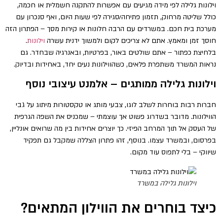
וילונות גלילה לפי מידה מגיעים עם אפשרות להתקנה חשמלית או חכמה,
כולל שליטה מרחוק, תזמון פתיחה/סגירה לפי שעות היום, ואף סנכרון עם
מערכת בית חכם. במשרדים עם הרבה חלונות או קירות מסך – הפתרון הזה
חוסך זמן ומאמץ. אתם לא צריכים לקום ולמשוך ידנית עשרה
וילונות
.
בלחיצת כפתור – אתם שולטים באור, בפרטיות, ובאנרגיה שבחדר. גם
נראות המשרד משתפרת פלאים, כשהווילונות נעים יחד, באחידות ובדיוק.
וילונות גלילה ממותגים – אלמנט עיצובי נוסף
חברות רבות בוחרות לשלב לוגו, צבעי מותג או טקסטורות מיתוג על גבי
הווילונות. מדובר בשדרוג פשוט אך עוצמתי – שמכניס את השפה הגרפית
של העסק אל תוך המרחב הפיזי. כך יוצרים אחידות בין מה שרואים אונליין,
בפרסום, ובמשרד עצמו. בנוסף, זהו פתרון הצללה שמקבל גם תפקיד
שיווקי – בלי לתפוס עוד מקום.
וילונות גלילה במשרד
כיצד בוחרים את הווילון המתאים?