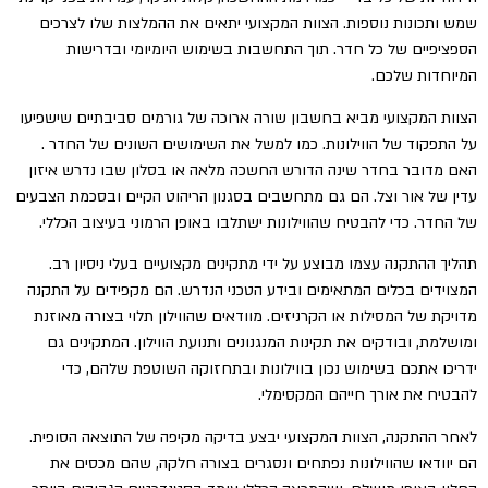
שמש ותכונות נוספות. הצוות המקצועי יתאים את ההמלצות שלו לצרכים
הספציפיים של כל חדר. תוך התחשבות בשימוש היומיומי ובדרישות
המיוחדות שלכם.
הצוות המקצועי מביא בחשבון שורה ארוכה של גורמים סביבתיים שישפיעו
על התפקוד של הווילונות. כמו למשל את השימושים השונים של החדר .
האם מדובר בחדר שינה הדורש החשכה מלאה או בסלון שבו נדרש איזון
עדין של אור וצל. הם גם מתחשבים בסגנון הריהוט הקיים ובסכמת הצבעים
של החדר. כדי להבטיח שהווילונות ישתלבו באופן הרמוני בעיצוב הכללי.
תהליך ההתקנה עצמו מבוצע על ידי מתקינים מקצועיים בעלי ניסיון רב.
המצוידים בכלים המתאימים ובידע הטכני הנדרש. הם מקפידים על התקנה
מדויקת של המסילות או הקרניזים. מוודאים שהווילון תלוי בצורה מאוזנת
ומושלמת, ובודקים את תקינות המנגנונים ותנועת הווילון. המתקינים גם
ידריכו אתכם בשימוש נכון בווילונות ובתחזוקה השוטפת שלהם, כדי
להבטיח את אורך חייהם המקסימלי.
לאחר ההתקנה, הצוות המקצועי יבצע בדיקה מקיפה של התוצאה הסופית.
הם יוודאו שהווילונות נפתחים ונסגרים בצורה חלקה, שהם מכסים את