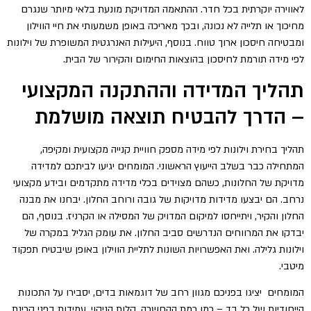
לאווירה יוקרתית בכל חדר. ההתאמה המדויקת מונעת בלאי מיותר שנגרם
מחיכוך או תלייה לא נכונה, ובכך מאריכה באופן משמעותי את חיי הווילון
ומבטיחה חיסכון ארוך טווח. בנוסף, היעילות האנרגטית המשופרת של וילונות
לפי מידה תורמת לחיסכון בהוצאות החימום והקירור של הבית.
תהליך המדידה וההתקנה המקצועי
– הדרך להבטיח תוצאה מושלמת
תהליך בחירת וילונות לפי מידה מספק חוויית קנייה מקצועית ומקיפה,
המתחילה כבר בשלב הייעוץ הראשוני. המומחים יגיעו לביתכם למדידה
מדויקת של החלונות, כשהם מצוידים בכלי מדידה מתקדמים ובידע מקצועי
נרחב. הם יבצעו מדידות מדויקות של גובה ורוחב החלון. יבחנו את מבנה
החלון והקיר, ויתייחסו למיקום המדויק של המסילה או הקרניז. בנוסף, הם
יבדקו את המרווחים הנדרשים סביב החלון. את עומק הגליל במקרה של
וילונות גלילה. ואת האפשרויות השונות לתליית הווילון באופן שיבטיח תפקוד
מיטבי.
המומחים יציגו בפניכם מגוון רחב של דוגמאות בדים, יסבירו על התכונות
הייחודיות של כל בד – כמו רמת ההחשכה, קלות הניקוי, עמידות בפני קרינת