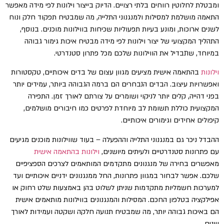
ומבטלת לחלוטין רווחים בלתי רצויים. הדיוק בייצור וילונות לפי מידה מאפשר
התאמה מושלמת למסילות ולמנגנוני התלייה, מה שמבטיח תפקוד חלק ונוח
לשנים ארוכות, ומונע בעיות תפעוליות שכיחות בווילונות מוכנים. בנוסף,
התהליך המקצועי של יצור וילונות לפי מידה מבטיח איכות גימור גבוהה
במיוחד, שתבדיל את הווילונות שלכם מכל פתרון סטנדרטי.
וילונות
בהתאמה אישית מציעים מגוון עצום של בדים איכותיים, טקסטורות
ואפשרויות עיצוב. הבדים הנבחרים הם ברמה הגבוהה ביותר, עמידים יותר
בפני דהייה, קלים יותר לניקוי ושומרים על צורתם לאורך זמן. התפירה
המקצועית כוללת תשומת לב מיוחדת לפרטים כמו חיבורים מושלמים,
קיפולים אחידים וגימורים איכותיים.
ההבדל ניכר גם במנגנוני התלייה וההפעלה – בעוד שווילונות מוכנים מגיעים
עם פתרונות סטנדרטיים ולעיתים מיושנים,
וילונות בהתאמה אישית
מאפשרים בחירה של מנגנונים מתקדמים המותאמים לצרכים הספציפיים
שלכם. אפשר לבחור במגוון פתרונות, החל ממנגנונים ידניים איכותיים ועד
למערכות חשמליות מתקדמות שניתן לשלוט בהן באמצעות שלט רחוק או
אפילקציה בטלפון החכם. המסילות והמנגנונים בווילונות מותאמים אישית
הם באיכות גבוהה יותר, מה שמבטיח תנועה חלקה ושקטה ועמידות לאורך
שנים.