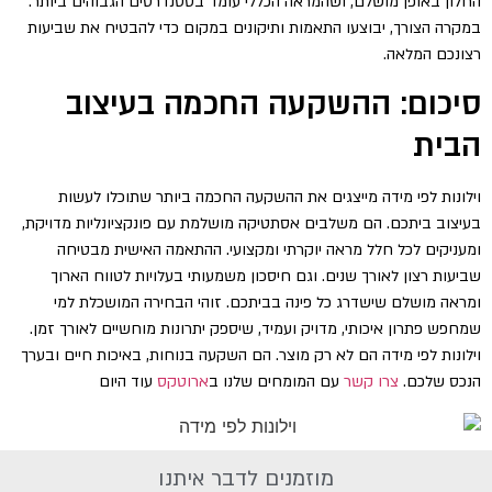
החלון באופן מושלם, ושהמראה הכללי עומד בסטנדרטים הגבוהים ביותר.
במקרה הצורך, יבוצעו התאמות ותיקונים במקום כדי להבטיח את שביעות
רצונכם המלאה.
סיכום: ההשקעה החכמה בעיצוב
הבית
וילונות לפי מידה מייצגים את ההשקעה החכמה ביותר שתוכלו לעשות
בעיצוב ביתכם. הם משלבים אסתטיקה מושלמת עם פונקציונליות מדויקת,
ומעניקים לכל חלל מראה יוקרתי ומקצועי. ההתאמה האישית מבטיחה
שביעות רצון לאורך שנים. וגם חיסכון משמעותי בעלויות לטווח הארוך
ומראה מושלם שישדרג כל פינה בביתכם. זוהי הבחירה המושכלת למי
שמחפש פתרון איכותי, מדויק ועמיד, שיספק יתרונות מוחשיים לאורך זמן.
וילונות לפי מידה הם לא רק מוצר. הם השקעה בנוחות, באיכות חיים ובערך
הנכס שלכם.
צרו קשר
עם המומחים שלנו ב
ארוטקס
עוד היום
מוזמנים לדבר איתנו