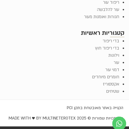
ריפוד עור
עור להלבשה
חגורות ואומנות מעור
קטגוריות ראשיות
בדי ריפוד
בדי ריפוד חוץ
וילונות
עור
דמוי עור
חומרים מיוחדים
אקססוריז
שטיחים
הקנייה באתר מאובטחת בתקן PCI
כל הזכויות שמורות © EROTEX 2025
MADE WITH ♥️ BY MULTINET