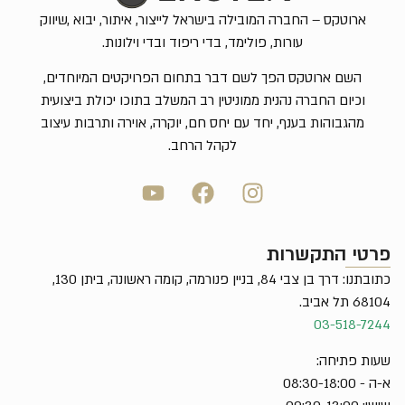
ארוטקס – החברה המובילה בישראל לייצור, איתור, יבוא ,שיווק
עורות, פולימד, בדי ריפוד ובדי וילונות.
השם ארוטקס הפך לשם דבר בתחום הפרויקטים המיוחדים,
וכיום החברה נהנית ממוניטין רב המשלב בתוכו יכולת ביצועית
מהגבוהות בענף, יחד עם יחס חם, יוקרה, אוירה ותרבות עיצוב
לקהל הרחב.
פרטי התקשרות
כתובתנו: דרך בן צבי 84, בניין פנורמה, קומה ראשונה, ביתן 130,
68104 תל אביב.
03-518-7244
שעות פתיחה:
א-ה - 08:30-18:00