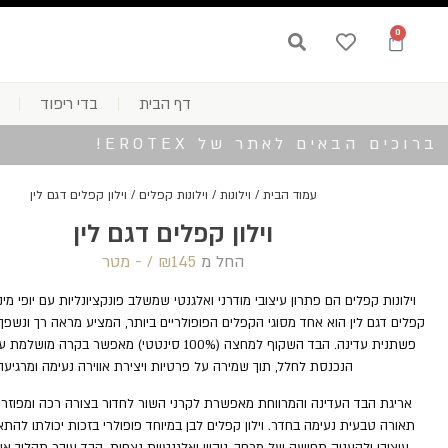
0
דף הבית
בדי ריפוד
ברוכים הבאים לאתר של EROTEX!
עמוד הבית
/
וילונות
/
וילונות קפלים
/ וילון קפלים דגם לין
וילון קפלים דגם לין
החל מ
145 /‏‏‎ ‎- מטר
₪
וילונות קפלים הם פתרון עיצובי מודרני ואלגנטי שמשלב פונקציונליות עם יופי מינימ
קפלים דגם לין הוא אחד מסוגי הקפלים הפופולריים ביותר, המציע מראה רך ונשפ
פשתנית עדינה. הבד השקוף למחצה (100% סינטטי) מאפשר בקרה
הנכנסת לחלל, תוך שמירה על פרטיות ויצירת אווירה נעימה ומרגיעה
אריגת הבד העדינה והמרווחת מאפשרת לקרני השור לחדור בצורה רכה ומפוזרת
תאורה טבעית נעימה בחדר. וילון קפלים לבן במיוחד פופולרי בזכות יכולתו להתאי
עיצובי ולהעניק תחושה של מרחב, ניקיון ואלגנטיות נצחית. הבד עובר תהליך א