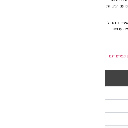
 עם רגישויות
שיים. דגם לין
ה עכשווי
ון קפלים דגם