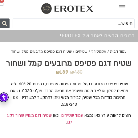
0
ברוכים הבאים לאתר של EROTEX!
עמוד הבית
/
אקססוריז
/
שטיחים
/ שטיח דגם פסיפס מרובעים קמל ושחור
שטיח דגם פסיפס מרובעים קמל ושחור
₪
189
₪
480
שטיח פסיפס מרובעים קמל ושחור מפרווה אמיתית, במידות 120*60 ס"מ.
מתאים לסלון או לצד מיטה ומשפר את מראה החדר. מק"ט 0030. נשארו
חתיכות בודדות מכל שטיח, לבירור מלאי ניתן להתקשר למשרדינו 03-
5187243.
רוצים לראות עוד? כאן נמצא
עמוד שטיחים
, וכאן
שטיח דגם מעויין שחור רקע
לבן
.