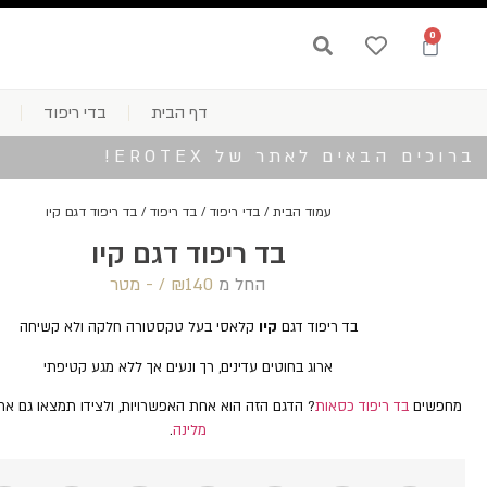
0
דף הבית
בדי ריפוד
ברוכים הבאים לאתר של EROTEX!
עמוד הבית
/
בדי ריפוד
/
בד ריפוד
/ בד ריפוד דגם קיו
בד ריפוד דגם קיו
החל מ
140 /‏‏‎ ‎- מטר
₪
בד ריפוד דגם
קיו
קלאסי בעל טקסטורה חלקה ולא קשיחה
ארוג בחוטים עדינים, רך ונעים אך ללא מגע קטיפתי
מחפשים
בד ריפוד כסאות
? הדגם הזה הוא אחת האפשרויות, ולצידו תמצאו גם א
מלינה
.