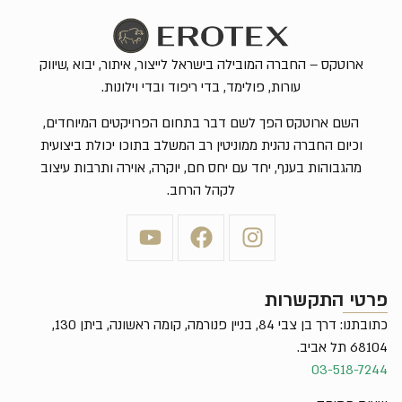
ארוטקס – החברה המובילה בישראל לייצור, איתור, יבוא ,שיווק
עורות, פולימד, בדי ריפוד ובדי וילונות.
השם ארוטקס הפך לשם דבר בתחום הפרויקטים המיוחדים,
וכיום החברה נהנית ממוניטין רב המשלב בתוכו יכולת ביצועית
מהגבוהות בענף, יחד עם יחס חם, יוקרה, אוירה ותרבות עיצוב
לקהל הרחב.
פרטי התקשרות
כתובתנו: דרך בן צבי 84, בניין פנורמה, קומה ראשונה, ביתן 130,
68104 תל אביב.
03-518-7244