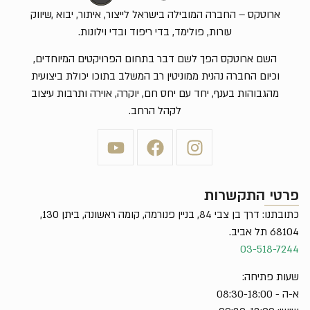
ארוטקס – החברה המובילה בישראל לייצור, איתור, יבוא ,שיווק
עורות, פולימד, בדי ריפוד ובדי וילונות.
השם ארוטקס הפך לשם דבר בתחום הפרויקטים המיוחדים,
וכיום החברה נהנית ממוניטין רב המשלב בתוכו יכולת ביצועית
מהגבוהות בענף, יחד עם יחס חם, יוקרה, אוירה ותרבות עיצוב
לקהל הרחב.
פרטי התקשרות
כתובתנו: דרך בן צבי 84, בניין פנורמה, קומה ראשונה, ביתן 130,
68104 תל אביב.
03-518-7244
שעות פתיחה:
א-ה - 08:30-18:00