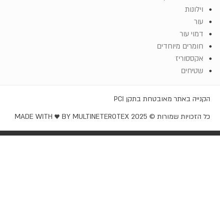
וילונות
עור
דמוי עור
חומרים מיוחדים
אקססוריז
שטיחים
קנייה באתר מאובטחת בתקן PCI
ל הזכויות שמורות © EROTEX 2025
MADE WITH ♥️ BY MULTINET