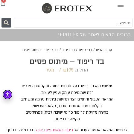
0
ברוכים הבאים לאתר של EROTEX!
עמוד הבית
/
בדי ריפוד
/
בד ריפוד
/ בד ריפוד – מיתוס פסים
בד ריפוד – מיתוס פסים
החל מ
195 /‏‏‎ ‎- מטר
₪
מיתוס
הוא בד ריפוד בעל נוכחות רגועה וטקסטורה אנכית
רכה שמוסיפה עומק ועניין לעיצוב.
המראה הטבעי והחמים יוצר תחושת ביתיות נעימה ומשתלב
בקלות במגוון סגנונות מודרני, קלאסי ועכשווי.
בחירה מדויקת לריפוד פריטי ישיבה לבית ולפרויקטים
מקצועיים כאחד.
לרשימה המלאה אפשר לעבור אל
ריפוד כסאות פינת אוכל
. דגם משלים נוסף