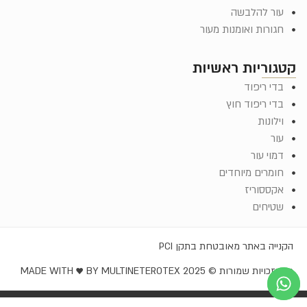
עור להלבשה
חגורות ואומנות מעור
קטגוריות ראשיות
בדי ריפוד
בדי ריפוד חוץ
וילונות
עור
דמוי עור
חומרים מיוחדים
אקססוריז
שטיחים
הקנייה באתר מאובטחת בתקן PCI
כל הזכויות שמורות © EROTEX 2025
MADE WITH ♥️ BY MULTINET